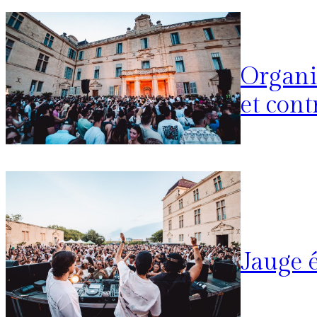
Organis
et cont
Jauge é