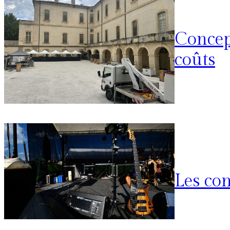
Concept
coûts
Les con